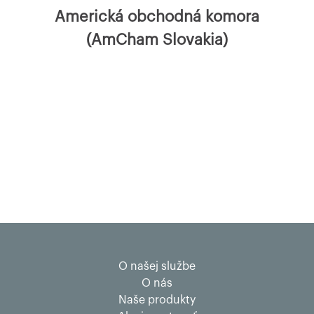
Americká obchodná komora
(AmCham Slovakia)
O našej službe
O nás
Naše produkty