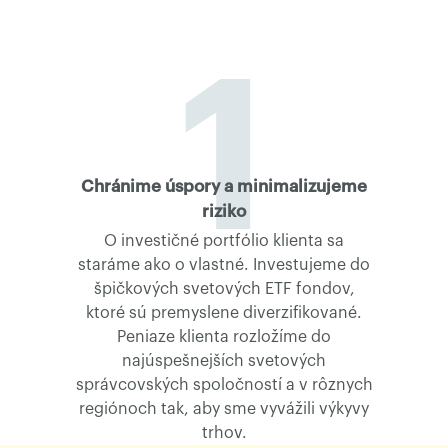
1
nta
Chránime úspory a minimalizujeme
Sme
riziko
rostný
 z
PART
O investičné portfólio klienta sa
ť
na tr
staráme ako o vlastné. Investujeme do
me
vďaka
špičkových svetových ETF fondov,
fi
ktoré sú premyslene diverzifikované.
Sl
Peniaze klienta rozložíme do
najúspešnejších svetových
správcovských spoločností a v rôznych
regiónoch tak, aby sme vyvážili výkyvy
trhov.