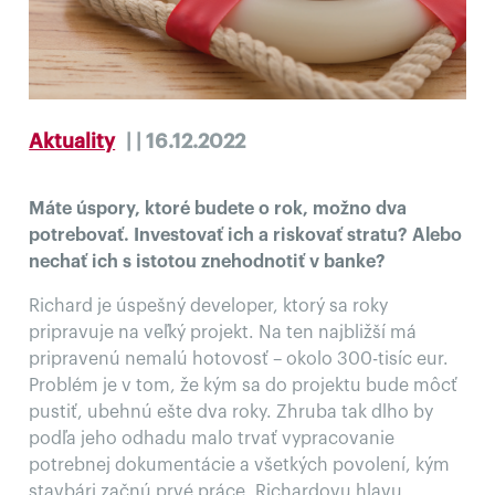
Aktuality
| | 16.12.2022
Máte úspory, ktoré budete o rok, možno dva
potrebovať. Investovať ich a riskovať stratu? Alebo
nechať ich s istotou znehodnotiť v banke?
Richard je úspešný developer, ktorý sa roky
pripravuje na veľký projekt. Na ten najbližší má
pripravenú nemalú hotovosť – okolo 300-tisíc eur.
Problém je v tom, že kým sa do projektu bude môcť
pustiť, ubehnú ešte dva roky. Zhruba tak dlho by
podľa jeho odhadu malo trvať vypracovanie
potrebnej dokumentácie a všetkých povolení, kým
stavbári začnú prvé práce. Richardovu hlavu