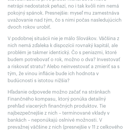
netrápi nedostatok peňazí, no i tak kvôli nim nemá
pokojný spánok. Presnejšie: myseľ mu zamestnáva
uvažovanie nad tým, čo s nimi počas nasledujúcich
dvoch rokov urobiť.
V podobnej situácii nie je málo Slovákov. Väčšina z
nich nemá zďaleka k dispozícii rovnaký kapitál, ale
problém je takmer identický. Čo s peniazmi, ktoré
budem potrebovať o rok, možno o dva? Investovať
a riskovať stratu? Alebo neinvestovať a zmieriť sa s
tým, že vinou inflácie bude ich hodnota v
budúcnosti s istotou nižšia?
Hľadanie odpovede možno začať na stránkach
Finančného kompasu, ktorý ponúka detailný
prehľad viacerých finančných produktov. Tie
najbezpečnejšie z nich – termínované vklady v
bankách – neponúkajú oslnivé možnosti. V
prevažnej väčšine z nich (presnejšie v 11 z celkového