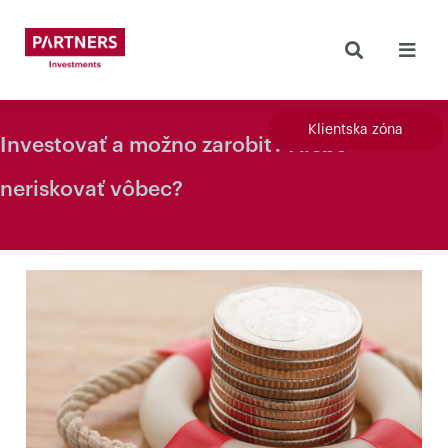
Klientska zóna
Investovať a možno zarobiť? Alebo
neriskovať vôbec?