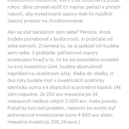
investičnom horizonte, ktorý trvá dvojciferný počet
rokov, dáva zmysel vložiť čo najviac peňazí v prvých
rokoch, aby investované úspory mali čo najdlhší
časový priestor na zhodnocovanie.
Ako sa stať bankárom sám sebe? Peniaze, ktoré
budete potrebovať v budúcnosti, si požičiate od
seba samých. Znamená to, že aj splácať ich budete
sami sebe. V preklade: päťtisícové úspory
investujete hneď a to, čo by ste pravidelne posielali
na svoj investičný účet, budete akumulovať
napríklad na osobitnom účte. Alebo do obálky. O
dva roky budete mať v investíciách prakticky
identickú sumu a k dispozícii aj potrebný kapitál. (Ak
vám napadne, že 200 eur mesačne po 24
mesiacoch nedáva celých 5 000 eur, máte pravdu.
Pokiaľ by toto bol problém, riešením by mohlo byť
jednorazové investovanie sumy 4 800 eur alebo
mesačná investícia 208,34 eura.)