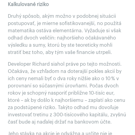
Kalkulované riziko
Druhý spôsob, akým možno v podobnej situácii
postupovať, je mierne sofistikovanejší, no použitá
matematika ostáva elementárna. Vyžaduje si však
odhad dvoch veličín: najhoršieho očakávaného
výsledku a sumy, ktorú by ste teoreticky mohli
stratiť bez toho, aby tým vaše financie utrpeli.
Developer Richard siahol práve po tejto možnosti.
Očakáva, že vzhľadom na doterajší pokles akcií by
ich ceny nemali byť o dva roky nižšie ako o 10 % v
porovnaní so súčasnými úrovňami. Počas dvoch
rokov je schopný nasporiť približne 10-tisíc eur,
ktoré – ak by došlo k najhoršiemu – zaplatí ako cenu
za podstúpené riziko. Takýto odhad mu dovoľuje
investovať tretinu z 300-tisícového kapitálu, zvyšnú
časť bude aj naďalej držať na bankovom účte.
Jeho stávka na akcie je odvážna a určite nie je