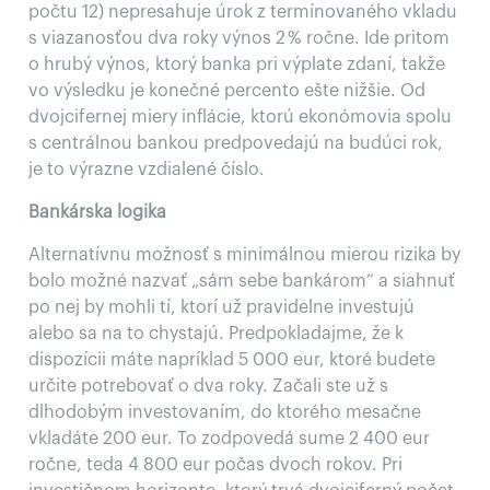
počtu 12) nepresahuje úrok z termínovaného vkladu
s viazanosťou dva roky výnos 2 % ročne. Ide pritom
o hrubý výnos, ktorý banka pri výplate zdaní, takže
vo výsledku je konečné percento ešte nižšie. Od
dvojcifernej miery inflácie, ktorú ekonómovia spolu
s centrálnou bankou predpovedajú na budúci rok,
je to výrazne vzdialené číslo.
Bankárska logika
Alternatívnu možnosť s minimálnou mierou rizika by
bolo možné nazvať „sám sebe bankárom“ a siahnuť
po nej by mohli tí, ktorí už pravidelne investujú
alebo sa na to chystajú. Predpokladajme, že k
dispozícii máte napríklad 5 000 eur, ktoré budete
určite potrebovať o dva roky. Začali ste už s
dlhodobým investovaním, do ktorého mesačne
vkladáte 200 eur. To zodpovedá sume 2 400 eur
ročne, teda 4 800 eur počas dvoch rokov. Pri