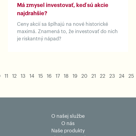
Má zmysel investovať, keď sú akcie
najdrahšie?
Ceny akcií sa šplhajú na nové historické
maximá. Znamená to, že investovať do nich
je riskantný nápad?
0
11
12
13
14
15
16
17
18
19
20
21
22
23
24
25
O našej službe
O nás
Naše produkty